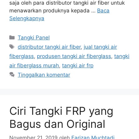
saja oleh para distributor tangki air fiber untuk
menawarkan produknya kepada …
Baca
Selengkapnya
Kategori
Tangki Panel
Tag
distributor tangki air fiber
,
jual tangki air
fiberglass
,
produsen tangki air fiberglass
,
tangki
air fiberglass murah
,
tangki air frp
Tinggalkan komentar
Ciri Tangki FRP yang
Bagus dan Original
November 21, 2019
oleh
Farizan Muchtadi