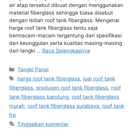
air atap tersebut dibuat dengan menggunakan
material fiberglass sehingga biasa disebut
dengan istilah roof tank fiberglass. Mengenai
harga roof tank fiberglass tentu saja
bermacam-macam tergantung dari spesifikasi
dan keunggulan serta kualitas masing-masing
dari tangki …
Baca Selengkapnya
Kategori
Tangki Panel
Tag
harga roof tank fiberglass
,
jual roof tank
fiberglass
,
produsen roof tank fiberglass
,
roof
tank fiberglass bandung
,
roof tank fiberglass
murah
,
roof tank fiberglass surabaya
,
roof tank
frp
Tinggalkan komentar