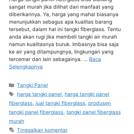
sangat murah jika dilihat dari manfaat yang
diberikannya. Ya, harga yang mahal biasanya
menunjukkan sebagus apa kualitas barang
tersebut, dalam hal ini tangki fiberglass. Tentu
anda akan rugi jika membeli tangki air murah
namun kualitasnya buruk. Imbasnya bisa saja
ke air yang ditampungnya, lingkungan yang
tercemar dan lain sebagainya. …
Baca
Selengkapnya
Kategori
Tangki Panel
Tag
harga tangki panel
,
harga tangki panel
fiberglass
,
jual tangki fiberglass
,
produsen
tangki panel fiberglass
,
tangki panel fiberglass
murah
Tinggalkan komentar