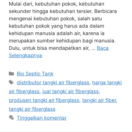
Mulai dari, kebutuhan pokok, kebutuhan
sekunder hingga kebutuhan tersier. Berbicara
mengenai kebutuhan pokok, salah satu
kebutuhan pokok yang harus ada dalam
kehidupan manusia adalah air, karena ia
merupakan sumber kehidupan bagi manusia.
Dulu, untuk bisa mendapatkan air, …
Baca
Selengkapnya
Kategori
Bio Septic Tank
Tag
distributor tangki air fiberglass
,
harga tangki
air fiberglass
,
jual tangki air fiberglass
,
produsen tangki air fiberglass
,
tangki air fiber
,
tangki air fiberglass
Tinggalkan komentar