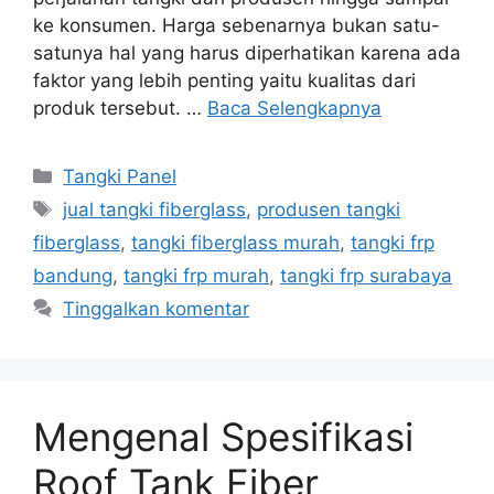
ke konsumen. Harga sebenarnya bukan satu-
satunya hal yang harus diperhatikan karena ada
faktor yang lebih penting yaitu kualitas dari
produk tersebut. …
Baca Selengkapnya
Kategori
Tangki Panel
Tag
jual tangki fiberglass
,
produsen tangki
fiberglass
,
tangki fiberglass murah
,
tangki frp
bandung
,
tangki frp murah
,
tangki frp surabaya
Tinggalkan komentar
Mengenal Spesifikasi
Roof Tank Fiber