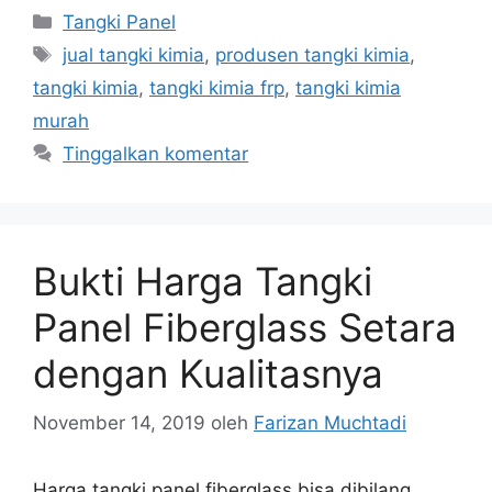
Kategori
Tangki Panel
Tag
jual tangki kimia
,
produsen tangki kimia
,
tangki kimia
,
tangki kimia frp
,
tangki kimia
murah
Tinggalkan komentar
Bukti Harga Tangki
Panel Fiberglass Setara
dengan Kualitasnya
November 14, 2019
oleh
Farizan Muchtadi
Harga tangki panel fiberglass bisa dibilang