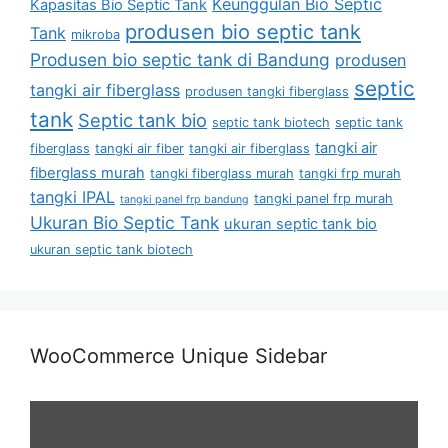
Keunggulan Bio Septic
Kapasitas Bio Septic Tank
produsen bio septic tank
Tank
mikroba
Produsen bio septic tank di Bandung
produsen
septic
tangki air fiberglass
produsen tangki fiberglass
tank
Septic tank bio
septic tank biotech
septic tank
tangki air
fiberglass
tangki air fiber
tangki air fiberglass
fiberglass murah
tangki fiberglass murah
tangki frp murah
tangki IPAL
tangki panel frp murah
tangki panel frp bandung
Ukuran Bio Septic Tank
ukuran septic tank bio
ukuran septic tank biotech
WooCommerce Unique Sidebar