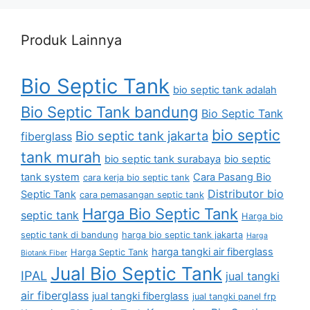
Produk Lainnya
Bio Septic Tank
bio septic tank adalah
Bio Septic Tank bandung
Bio Septic Tank
bio septic
Bio septic tank jakarta
fiberglass
tank murah
bio septic tank surabaya
bio septic
tank system
Cara Pasang Bio
cara kerja bio septic tank
Distributor bio
Septic Tank
cara pemasangan septic tank
Harga Bio Septic Tank
septic tank
Harga bio
septic tank di bandung
harga bio septic tank jakarta
Harga
harga tangki air fiberglass
Harga Septic Tank
Biotank Fiber
Jual Bio Septic Tank
IPAL
jual tangki
air fiberglass
jual tangki fiberglass
jual tangki panel frp