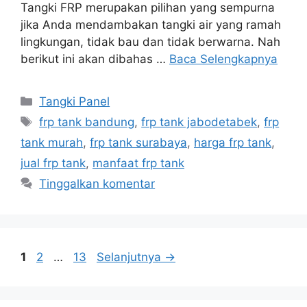
Tangki FRP merupakan pilihan yang sempurna
jika Anda mendambakan tangki air yang ramah
lingkungan, tidak bau dan tidak berwarna. Nah
berikut ini akan dibahas …
Baca Selengkapnya
Kategori
Tangki Panel
Tag
frp tank bandung
,
frp tank jabodetabek
,
frp
tank murah
,
frp tank surabaya
,
harga frp tank
,
jual frp tank
,
manfaat frp tank
Tinggalkan komentar
Halaman
Halaman
Halaman
1
2
…
13
Selanjutnya
→