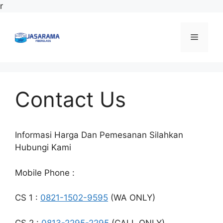
Langsung
r
ke
isi
Menu
Contact Us
Informasi Harga Dan Pemesanan Silahkan
Hubungi Kami
Mobile Phone :
CS 1 :
0821-1502-9595
(WA ONLY)
CS 2 :
0813-2295-2295
(CALL ONLY)