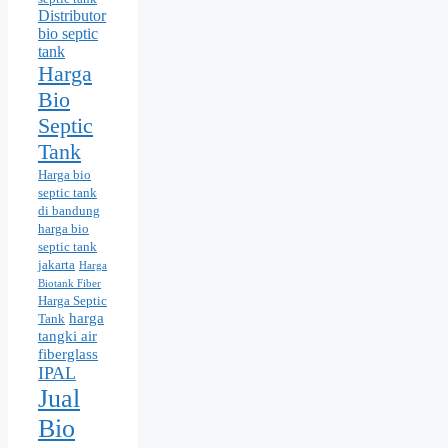
Distributor
bio septic
tank
Harga
Bio
Septic
Tank
Harga bio
septic tank
di bandung
harga bio
septic tank
jakarta
Harga
Biotank Fiber
Harga Septic
harga
Tank
tangki air
fiberglass
IPAL
Jual
Bio