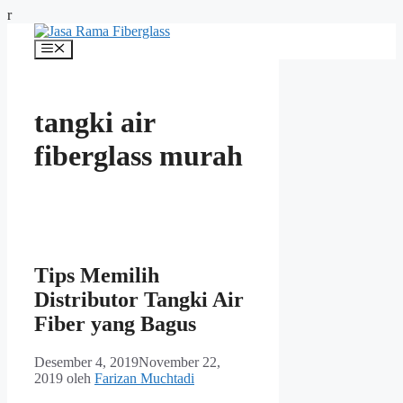
Langsung
r
ke
isi
Menu
tangki air
fiberglass murah
Tips Memilih
Distributor Tangki Air
Fiber yang Bagus
Desember 4, 2019
November 22,
2019
oleh
Farizan Muchtadi