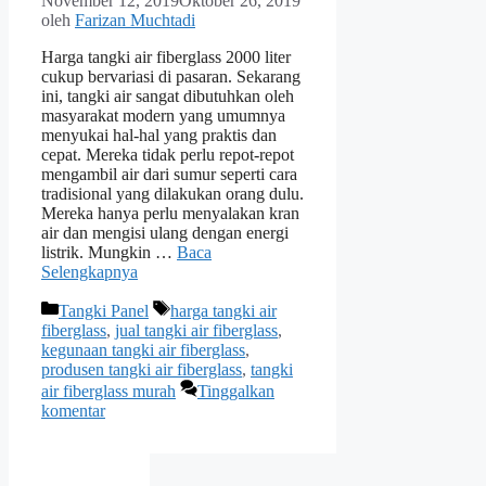
November 12, 2019
Oktober 26, 2019
oleh
Farizan Muchtadi
Harga tangki air fiberglass 2000 liter
cukup bervariasi di pasaran. Sekarang
ini, tangki air sangat dibutuhkan oleh
masyarakat modern yang umumnya
menyukai hal-hal yang praktis dan
cepat. Mereka tidak perlu repot-repot
mengambil air dari sumur seperti cara
tradisional yang dilakukan orang dulu.
Mereka hanya perlu menyalakan kran
air dan mengisi ulang dengan energi
listrik. Mungkin …
Baca
Selengkapnya
Kategori
Tag
Tangki Panel
harga tangki air
fiberglass
,
jual tangki air fiberglass
,
kegunaan tangki air fiberglass
,
produsen tangki air fiberglass
,
tangki
air fiberglass murah
Tinggalkan
komentar