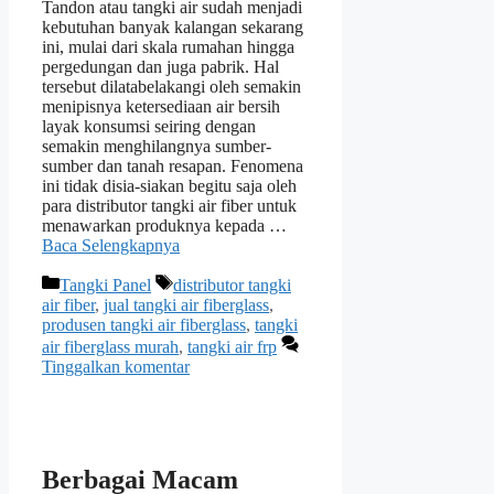
Tandon atau tangki air sudah menjadi
kebutuhan banyak kalangan sekarang
ini, mulai dari skala rumahan hingga
pergedungan dan juga pabrik. Hal
tersebut dilatabelakangi oleh semakin
menipisnya ketersediaan air bersih
layak konsumsi seiring dengan
semakin menghilangnya sumber-
sumber dan tanah resapan. Fenomena
ini tidak disia-siakan begitu saja oleh
para distributor tangki air fiber untuk
menawarkan produknya kepada …
Baca Selengkapnya
Kategori
Tag
Tangki Panel
distributor tangki
air fiber
,
jual tangki air fiberglass
,
produsen tangki air fiberglass
,
tangki
air fiberglass murah
,
tangki air frp
Tinggalkan komentar
Berbagai Macam