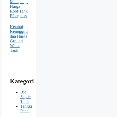
Mempengaruhi
Harga
Roof Tank
Fiberglass
Ketahui
Keunggulan
dan Harga
Ground
Water
Tank
Kategori
Bio
Septic
Tank
Tangki
Panel