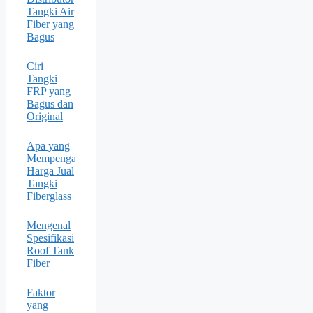
Tangki Air
Fiber yang
Bagus
Ciri
Tangki
FRP yang
Bagus dan
Original
Apa yang
Mempengaruhi
Harga Jual
Tangki
Fiberglass
Mengenal
Spesifikasi
Roof Tank
Fiber
Faktor
yang