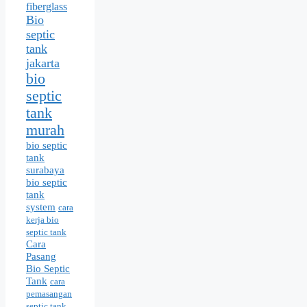
fiberglass
Bio
septic
tank
jakarta
bio
septic
tank
murah
bio septic
tank
surabaya
bio septic
tank
system
cara
kerja bio
septic tank
Cara
Pasang
Bio Septic
Tank
cara
pemasangan
septic tank