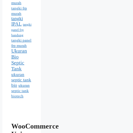
murah
tangki frp
murah
tangki
IPAL
tangki
panel frp
bandung
tangki panel
frp murah
Ukuran
Bio
Septic
Tank
ukuran
septic tank
bio
ukuran
septic tank
biotech
WooCommerce