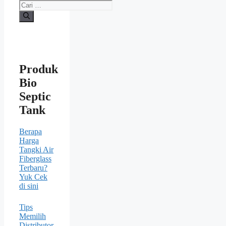
Cari
untuk:
Produk
Bio
Septic
Tank
Berapa
Harga
Tangki Air
Fiberglass
Terbaru?
Yuk Cek
di sini
Tips
Memilih
Distributor