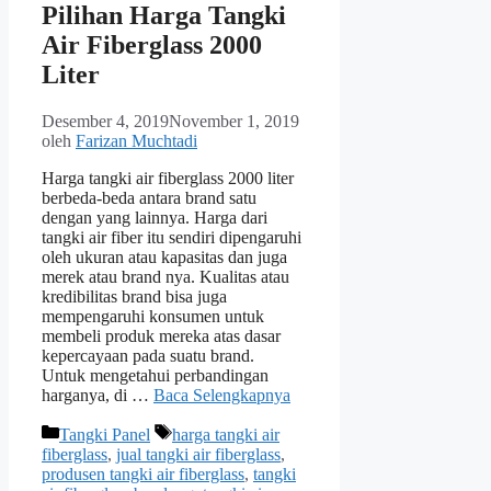
Pilihan Harga Tangki
Air Fiberglass 2000
Liter
Desember 4, 2019
November 1, 2019
oleh
Farizan Muchtadi
Harga tangki air fiberglass 2000 liter
berbeda-beda antara brand satu
dengan yang lainnya. Harga dari
tangki air fiber itu sendiri dipengaruhi
oleh ukuran atau kapasitas dan juga
merek atau brand nya. Kualitas atau
kredibilitas brand bisa juga
mempengaruhi konsumen untuk
membeli produk mereka atas dasar
kepercayaan pada suatu brand.
Untuk mengetahui perbandingan
harganya, di …
Baca Selengkapnya
Kategori
Tag
Tangki Panel
harga tangki air
fiberglass
,
jual tangki air fiberglass
,
produsen tangki air fiberglass
,
tangki