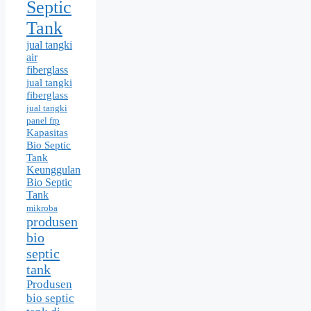
Septic
Tank
jual tangki
air
fiberglass
jual tangki
fiberglass
jual tangki
panel frp
Kapasitas
Bio Septic
Tank
Keunggulan
Bio Septic
Tank
mikroba
produsen
bio
septic
tank
Produsen
bio septic