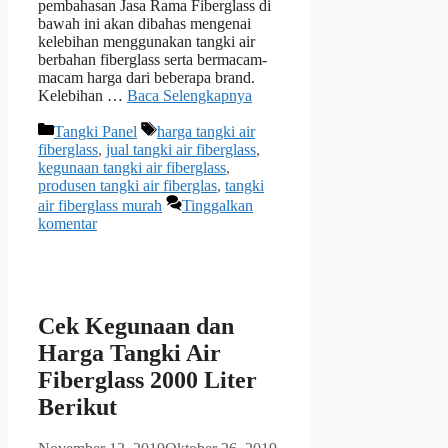
pembahasan Jasa Rama Fiberglass di
bawah ini akan dibahas mengenai
kelebihan menggunakan tangki air
berbahan fiberglass serta bermacam-
macam harga dari beberapa brand.
Kelebihan …
Baca Selengkapnya
Kategori
Tag
Tangki Panel
harga tangki air
fiberglass
,
jual tangki air fiberglass
,
kegunaan tangki air fiberglass
,
produsen tangki air fiberglas
,
tangki
air fiberglass murah
Tinggalkan
komentar
Cek Kegunaan dan
Harga Tangki Air
Fiberglass 2000 Liter
Berikut