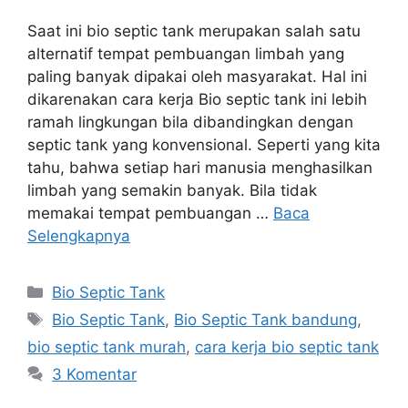
Saat ini bio septic tank merupakan salah satu
alternatif tempat pembuangan limbah yang
paling banyak dipakai oleh masyarakat. Hal ini
dikarenakan cara kerja Bio septic tank ini lebih
ramah lingkungan bila dibandingkan dengan
septic tank yang konvensional. Seperti yang kita
tahu, bahwa setiap hari manusia menghasilkan
limbah yang semakin banyak. Bila tidak
memakai tempat pembuangan …
Baca
Selengkapnya
Kategori
Bio Septic Tank
Tag
Bio Septic Tank
,
Bio Septic Tank bandung
,
bio septic tank murah
,
cara kerja bio septic tank
3 Komentar