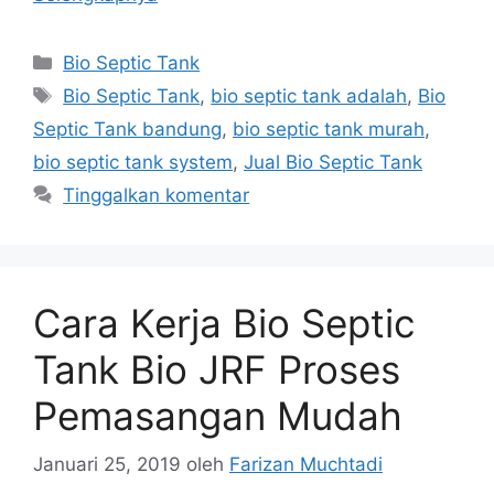
Kategori
Bio Septic Tank
Tag
Bio Septic Tank
,
bio septic tank adalah
,
Bio
Septic Tank bandung
,
bio septic tank murah
,
bio septic tank system
,
Jual Bio Septic Tank
Tinggalkan komentar
Cara Kerja Bio Septic
Tank Bio JRF Proses
Pemasangan Mudah
Januari 25, 2019
oleh
Farizan Muchtadi