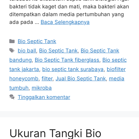
bakteri tidak kaget dan mati, maka bakteri akan
ditempatkan dalam media pertumbuhan yang
ada pada …
Baca Selengkapnya
Kategori
Bio Septic Tank
Tag
bio ball
,
Bio Septic Tank
,
Bio Septic Tank
bandung
,
Bio Septic Tank fiberglass
,
Bio septic
tank jakarta
,
bio septic tank surabaya
,
biofilter
honeycomb
,
filter
,
Jual Bio Septic Tank
,
media
tumbuh
,
mikroba
Tinggalkan komentar
Ukuran Tangki Bio