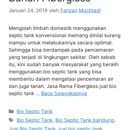
Januari 24, 2019
oleh
Farizan Muchtadi
Mengolah limbah domestik menggunakan
septic tank konvensional memang dinilai kurang
mampu untuk melakukannya secara optimal.
Sehingga bisa berdampak pada pencemaran
yang terjadi di lingkungan sekitar. Oleh sebab
itu, kini sudah banyak masyarakat yang beralih
menggunakan bio septic tank yang bisa
membantu dalam mengatasi pencemaran air
dan juga tanah. Jasa Rama Fiberglass jual bio
septic tank …
Baca Selengkapnya
Kategori
Bio Septic Tank
Tag
Bio Septic Tank
,
Bio Septic Tank bandung
,
Jual Bio Septic Tank
,
jual bio septic tank