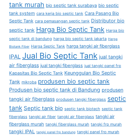
tank murah
bio septic tank surabaya
bio septic
tank system
Cara Pasang Bio
cara kerja bio septic tank
Distributor bio
Septic Tank
cara pemasangan septic tank
Harga Bio Septic Tank
septic tank
Harga bio
septic tank di bandung
harga bio septic tank jakarta
Harga
harga tangki air fiberglass
Harga Septic Tank
Biotank Fiber
Jual Bio Septic Tank
IPAL
jual tangki
air fiberglass
jual tangki fiberglass
jual tangki panel frp
Keunggulan Bio Septic
Kapasitas Bio Septic Tank
produsen bio septic tank
Tank
mikroba
Produsen bio septic tank di Bandung
produsen
septic
tangki air fiberglass
produsen tangki fiberglass
tank
Septic tank bio
septic tank biotech
septic tank
tangki air
fiberglass
tangki air fiber
tangki air fiberglass
fiberglass murah
tangki fiberglass murah
tangki frp murah
tangki IPAL
tangki panel frp murah
tangki panel frp bandung