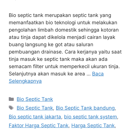
Bio septic tank merupakan septic tank yang
memanfaatkan bio teknologi untuk melakukan
pengolahan limbah domestik sehingga kotoran
atau tinja dapat dikelola menjadi cairan layak
buang langsung ke got atau saluran
pembuangan drainase. Cara kerjanya yaitu saat
tinja masuk ke septic tank maka akan ada
semacam filter untuk memperkecil ukuran tinja.
Selanjutnya akan masuk ke area …
Baca
Selengkapnya
Kategori
Bio Septic Tank
Tag
Bio Septic Tank
,
Bio Septic Tank bandung
,
Bio septic tank jakarta
,
bio septic tank system
,
Faktor Harga Septic Tank
,
Harga Septic Tank
,