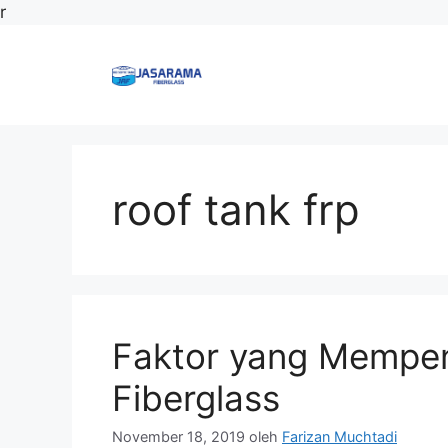
Langsung
r
ke
isi
roof tank frp
Faktor yang Mempen
Fiberglass
November 18, 2019
oleh
Farizan Muchtadi