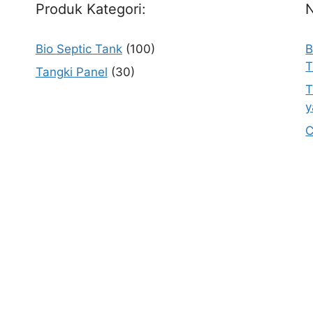
Produk Kategori:
Bio Septic Tank
(100)
B
T
Tangki Panel
(30)
T
y
C