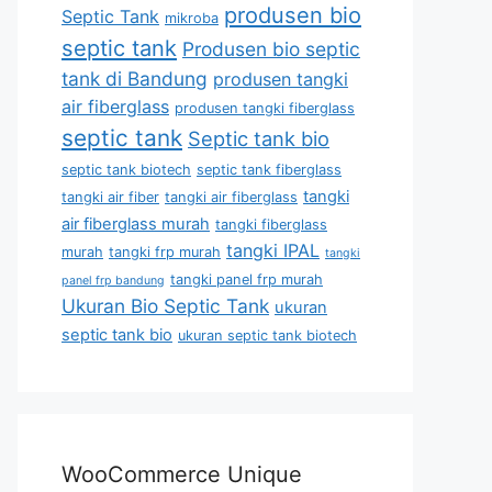
produsen bio
Septic Tank
mikroba
septic tank
Produsen bio septic
tank di Bandung
produsen tangki
air fiberglass
produsen tangki fiberglass
septic tank
Septic tank bio
septic tank biotech
septic tank fiberglass
tangki
tangki air fiber
tangki air fiberglass
air fiberglass murah
tangki fiberglass
tangki IPAL
murah
tangki frp murah
tangki
tangki panel frp murah
panel frp bandung
Ukuran Bio Septic Tank
ukuran
septic tank bio
ukuran septic tank biotech
WooCommerce Unique