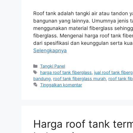
Roof tank adalah tangki air atau tandon 
bangunan yang lainnya. Umumnya jenis ta
menggunakan material fiberglass sehingga
fiberglass. Mengenai harga roof tank fi
dari spesifikasi dan keunggulan serta ku
Selengkapnya
Kategori
Tangki Panel
Tag
harga roof tank fiberglass
,
jual roof tank fiber
bandung
,
roof tank fiberglass murah
,
roof tank fi
Tinggalkan komentar
Harga roof tank term