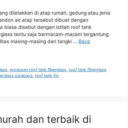
yang diletakkan di atap rumah, gedung atau jenis
ndon air atap tersebut dibuat dengan
 biasa disebut dengan istilah roof tank
berglass tentu saja bermacam-macam tergantung
alitas masing-masing dari tangki …
Baca
glass
,
produsen roof tank fiberglass
,
roof tank fiberglass
berglass surabaya
,
roof tank frp
urah dan terbaik di