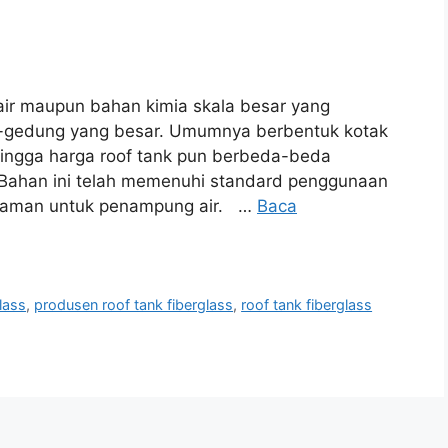
ir maupun bahan kimia skala besar yang
-gedung yang besar. Umumnya berbentuk kotak
ehingga harga roof tank pun berbeda-beda
Bahan ini telah memenuhi standard penggunaan
a aman untuk penampung air. …
Baca
glass
,
produsen roof tank fiberglass
,
roof tank fiberglass