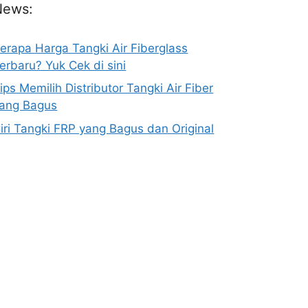
News:
erapa Harga Tangki Air Fiberglass
erbaru? Yuk Cek di sini
ips Memilih Distributor Tangki Air Fiber
ang Bagus
iri Tangki FRP yang Bagus dan Original