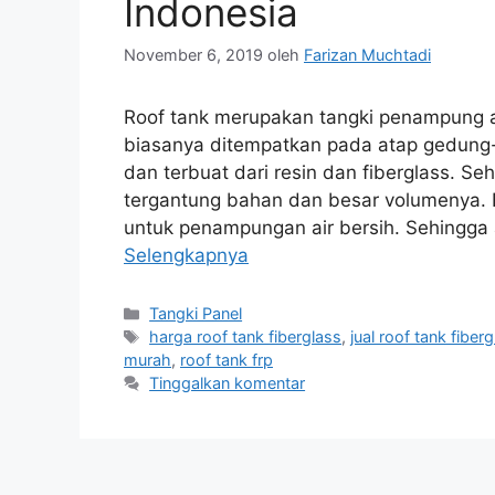
Indonesia
November 6, 2019
oleh
Farizan Muchtadi
Roof tank merupakan tangki penampung a
biasanya ditempatkan pada atap gedung
dan terbuat dari resin dan fiberglass. S
tergantung bahan dan besar volumenya. 
untuk penampungan air bersih. Sehingg
Selengkapnya
Kategori
Tangki Panel
Tag
harga roof tank fiberglass
,
jual roof tank fiber
murah
,
roof tank frp
Tinggalkan komentar