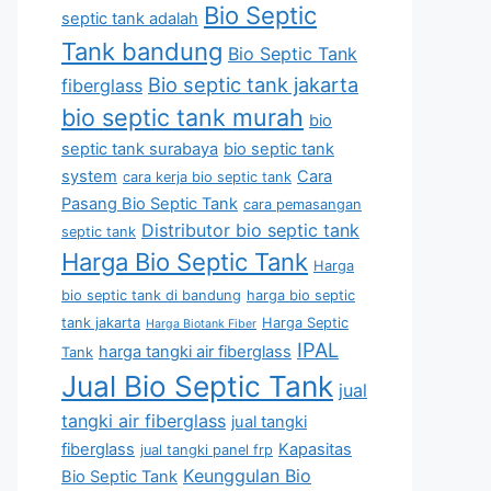
Bio Septic
septic tank adalah
Tank bandung
Bio Septic Tank
Bio septic tank jakarta
fiberglass
bio septic tank murah
bio
septic tank surabaya
bio septic tank
system
Cara
cara kerja bio septic tank
Pasang Bio Septic Tank
cara pemasangan
Distributor bio septic tank
septic tank
Harga Bio Septic Tank
Harga
bio septic tank di bandung
harga bio septic
tank jakarta
Harga Septic
Harga Biotank Fiber
IPAL
harga tangki air fiberglass
Tank
Jual Bio Septic Tank
jual
tangki air fiberglass
jual tangki
fiberglass
Kapasitas
jual tangki panel frp
Keunggulan Bio
Bio Septic Tank