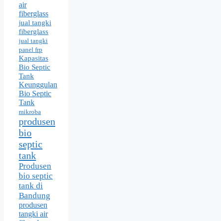
air
fiberglass
jual tangki
fiberglass
jual tangki
panel frp
Kapasitas
Bio Septic
Tank
Keunggulan
Bio Septic
Tank
mikroba
produsen
bio
septic
tank
Produsen
bio septic
tank di
Bandung
produsen
tangki air