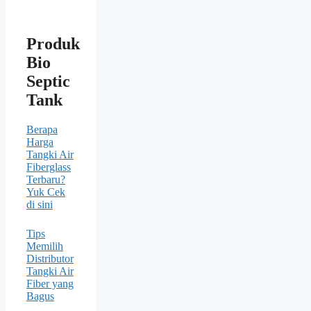
Produk
Bio
Septic
Tank
Berapa
Harga
Tangki Air
Fiberglass
Terbaru?
Yuk Cek
di sini
Tips
Memilih
Distributor
Tangki Air
Fiber yang
Bagus