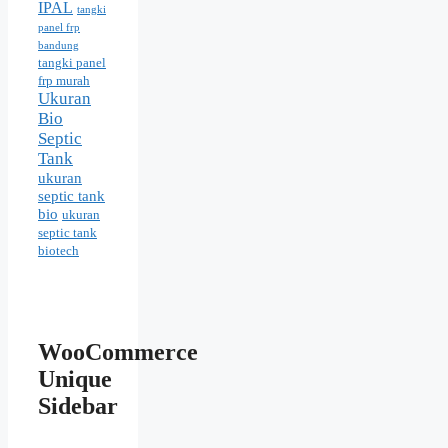
IPAL
tangki
panel frp
bandung
tangki panel
frp murah
Ukuran
Bio
Septic
Tank
ukuran
septic tank
bio
ukuran
septic tank
biotech
WooCommerce
Unique
Sidebar