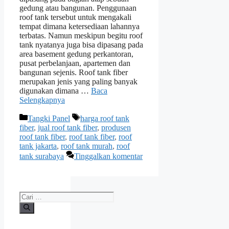
gedung atau bangunan. Penggunaan
roof tank tersebut untuk mengakali
tempat dimana ketersediaan lahannya
terbatas. Namun meskipun begitu roof
tank nyatanya juga bisa dipasang pada
area basement gedung perkantoran,
pusat perbelanjaan, apartemen dan
bangunan sejenis. Roof tank fiber
merupakan jenis yang paling banyak
digunakan dimana …
Baca
Selengkapnya
Kategori
Tag
Tangki Panel
harga roof tank
fiber
,
jual roof tank fiber
,
produsen
roof tank fiber
,
roof tank fiber
,
roof
tank jakarta
,
roof tank murah
,
roof
tank surabaya
Tinggalkan komentar
Cari
untuk: