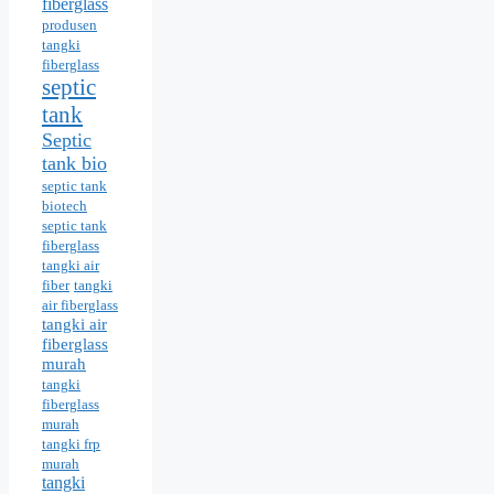
fiberglass
produsen
tangki
fiberglass
septic
tank
Septic
tank bio
septic tank
biotech
septic tank
fiberglass
tangki air
fiber
tangki
air fiberglass
tangki air
fiberglass
murah
tangki
fiberglass
murah
tangki frp
murah
tangki