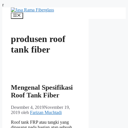
Langsung
r
ke
isi
Menu
produsen roof
tank fiber
Mengenal Spesifikasi
Roof Tank Fiber
Desember 4, 2019
November 19,
2019
oleh
Farizan Muchtadi
Roof tank FRP atau tangki yang
dipasang pada bagian atap sebuah