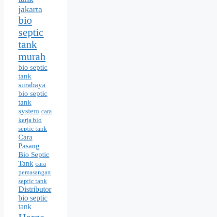
jakarta
bio
septic
tank
murah
bio septic
tank
surabaya
bio septic
tank
system
cara
kerja bio
septic tank
Cara
Pasang
Bio Septic
Tank
cara
pemasangan
septic tank
Distributor
bio septic
tank