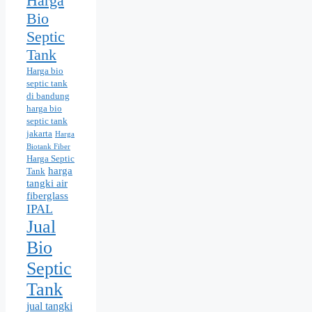
Harga
Bio
Septic
Tank
Harga bio
septic tank
di bandung
harga bio
septic tank
jakarta
Harga
Biotank Fiber
Harga Septic
harga
Tank
tangki air
fiberglass
IPAL
Jual
Bio
Septic
Tank
jual tangki