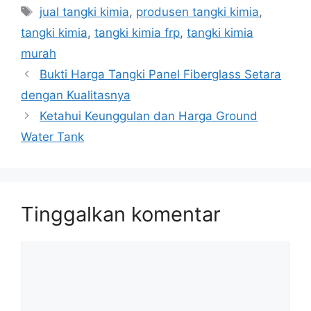
Tag
jual tangki kimia
,
produsen tangki kimia
,
tangki kimia
,
tangki kimia frp
,
tangki kimia
murah
Bukti Harga Tangki Panel Fiberglass Setara
dengan Kualitasnya
Ketahui Keunggulan dan Harga Ground
Water Tank
Tinggalkan komentar
Komentar