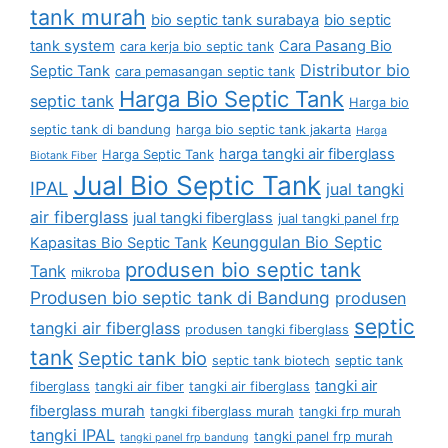
tank murah
bio septic tank surabaya
bio septic
tank system
Cara Pasang Bio
cara kerja bio septic tank
Distributor bio
Septic Tank
cara pemasangan septic tank
Harga Bio Septic Tank
septic tank
Harga bio
septic tank di bandung
harga bio septic tank jakarta
Harga
harga tangki air fiberglass
Harga Septic Tank
Biotank Fiber
Jual Bio Septic Tank
IPAL
jual tangki
air fiberglass
jual tangki fiberglass
jual tangki panel frp
Keunggulan Bio Septic
Kapasitas Bio Septic Tank
produsen bio septic tank
Tank
mikroba
Produsen bio septic tank di Bandung
produsen
septic
tangki air fiberglass
produsen tangki fiberglass
tank
Septic tank bio
septic tank biotech
septic tank
tangki air
fiberglass
tangki air fiber
tangki air fiberglass
fiberglass murah
tangki fiberglass murah
tangki frp murah
tangki IPAL
tangki panel frp murah
tangki panel frp bandung