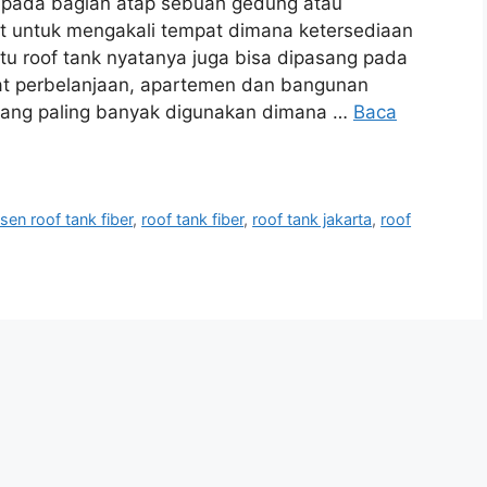
g pada bagian atap sebuah gedung atau
t untuk mengakali tempat dimana ketersediaan
u roof tank nyatanya juga bisa dipasang pada
at perbelanjaan, apartemen dan bangunan
s yang paling banyak digunakan dimana …
Baca
sen roof tank fiber
,
roof tank fiber
,
roof tank jakarta
,
roof