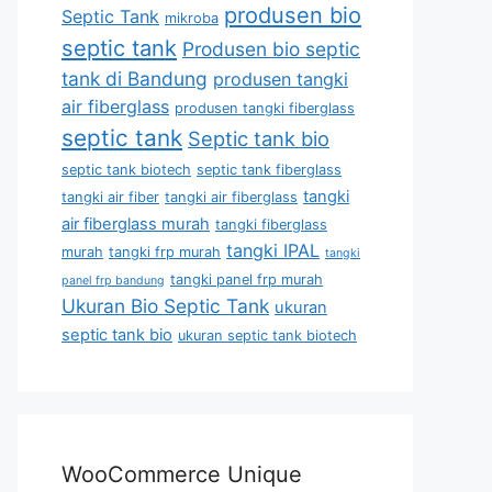
produsen bio
Septic Tank
mikroba
septic tank
Produsen bio septic
tank di Bandung
produsen tangki
air fiberglass
produsen tangki fiberglass
septic tank
Septic tank bio
septic tank biotech
septic tank fiberglass
tangki
tangki air fiber
tangki air fiberglass
air fiberglass murah
tangki fiberglass
tangki IPAL
murah
tangki frp murah
tangki
tangki panel frp murah
panel frp bandung
Ukuran Bio Septic Tank
ukuran
septic tank bio
ukuran septic tank biotech
WooCommerce Unique