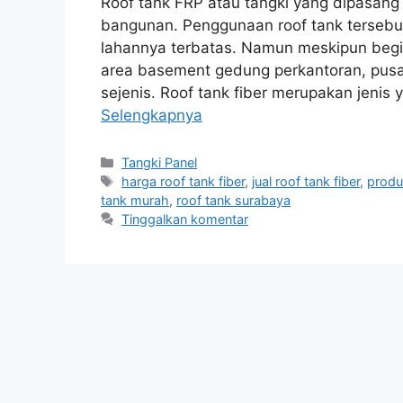
Roof tank FRP atau tangki yang dipasan
bangunan. Penggunaan roof tank tersebu
lahannya terbatas. Namun meskipun begit
area basement gedung perkantoran, pus
sejenis. Roof tank fiber merupakan jeni
Selengkapnya
Kategori
Tangki Panel
Tag
harga roof tank fiber
,
jual roof tank fiber
,
produ
tank murah
,
roof tank surabaya
Tinggalkan komentar