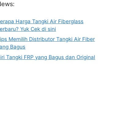
News:
erapa Harga Tangki Air Fiberglass
erbaru? Yuk Cek di sini
ips Memilih Distributor Tangki Air Fiber
ang Bagus
iri Tangki FRP yang Bagus dan Original