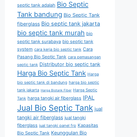
Bio Septic
septic tank adalah
Tank bandung
Bio Septic Tank
Bio septic tank jakarta
fiberglass
bio septic tank murah
bio
septic tank surabaya
bio septic tank
system
Cara
cara kerja bio septic tank
Pasang Bio Septic Tank
cara pemasangan
Distributor bio septic tank
septic tank
Harga Bio Septic Tank
Harga
bio septic tank di bandung
harga bio septic
tank jakarta
Harga Septic
Harga Biotank Fiber
IPAL
harga tangki air fiberglass
Tank
Jual Bio Septic Tank
jual
tangki air fiberglass
jual tangki
fiberglass
Kapasitas
jual tangki panel frp
Keunggulan Bio
Bio Septic Tank