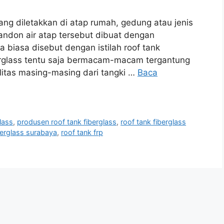
yang diletakkan di atap rumah, gedung atau jenis
ndon air atap tersebut dibuat dengan
 biasa disebut dengan istilah roof tank
berglass tentu saja bermacam-macam tergantung
alitas masing-masing dari tangki …
Baca
glass
,
produsen roof tank fiberglass
,
roof tank fiberglass
berglass surabaya
,
roof tank frp