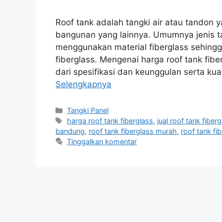
Roof tank adalah tangki air atau tandon 
bangunan yang lainnya. Umumnya jenis ta
menggunakan material fiberglass sehingga
fiberglass. Mengenai harga roof tank fi
dari spesifikasi dan keunggulan serta ku
Selengkapnya
Kategori
Tangki Panel
Tag
harga roof tank fiberglass
,
jual roof tank fiber
bandung
,
roof tank fiberglass murah
,
roof tank fi
Tinggalkan komentar