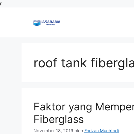
Langsung
r
ke
isi
roof tank fiberg
Faktor yang Mempen
Fiberglass
November 18, 2019
oleh
Farizan Muchtadi