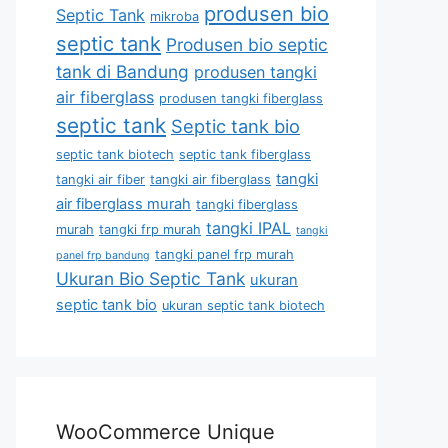
produsen bio
Septic Tank
mikroba
septic tank
Produsen bio septic
tank di Bandung
produsen tangki
air fiberglass
produsen tangki fiberglass
septic tank
Septic tank bio
septic tank biotech
septic tank fiberglass
tangki
tangki air fiber
tangki air fiberglass
air fiberglass murah
tangki fiberglass
tangki IPAL
murah
tangki frp murah
tangki
tangki panel frp murah
panel frp bandung
Ukuran Bio Septic Tank
ukuran
septic tank bio
ukuran septic tank biotech
WooCommerce Unique