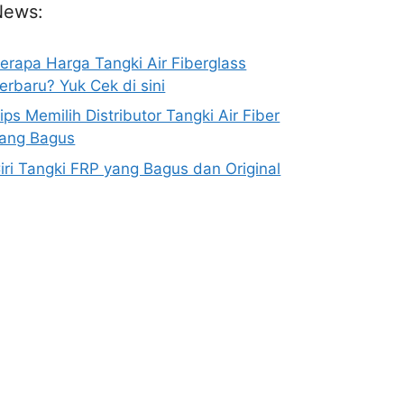
News:
erapa Harga Tangki Air Fiberglass
erbaru? Yuk Cek di sini
ips Memilih Distributor Tangki Air Fiber
ang Bagus
iri Tangki FRP yang Bagus dan Original