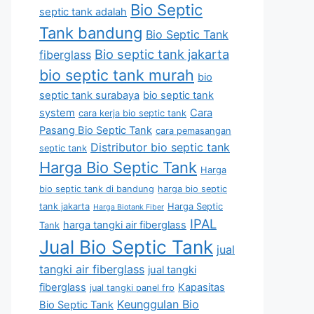
Bio Septic
septic tank adalah
Tank bandung
Bio Septic Tank
Bio septic tank jakarta
fiberglass
bio septic tank murah
bio
septic tank surabaya
bio septic tank
system
Cara
cara kerja bio septic tank
Pasang Bio Septic Tank
cara pemasangan
Distributor bio septic tank
septic tank
Harga Bio Septic Tank
Harga
bio septic tank di bandung
harga bio septic
tank jakarta
Harga Septic
Harga Biotank Fiber
IPAL
harga tangki air fiberglass
Tank
Jual Bio Septic Tank
jual
tangki air fiberglass
jual tangki
fiberglass
Kapasitas
jual tangki panel frp
Keunggulan Bio
Bio Septic Tank