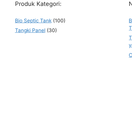
Produk Kategori:
Bio Septic Tank
(100)
B
T
Tangki Panel
(30)
T
y
C