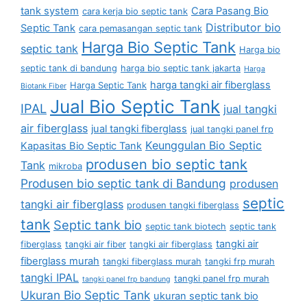
tank system
Cara Pasang Bio
cara kerja bio septic tank
Distributor bio
Septic Tank
cara pemasangan septic tank
Harga Bio Septic Tank
septic tank
Harga bio
septic tank di bandung
harga bio septic tank jakarta
Harga
harga tangki air fiberglass
Harga Septic Tank
Biotank Fiber
Jual Bio Septic Tank
IPAL
jual tangki
air fiberglass
jual tangki fiberglass
jual tangki panel frp
Keunggulan Bio Septic
Kapasitas Bio Septic Tank
produsen bio septic tank
Tank
mikroba
Produsen bio septic tank di Bandung
produsen
septic
tangki air fiberglass
produsen tangki fiberglass
tank
Septic tank bio
septic tank biotech
septic tank
tangki air
fiberglass
tangki air fiber
tangki air fiberglass
fiberglass murah
tangki fiberglass murah
tangki frp murah
tangki IPAL
tangki panel frp murah
tangki panel frp bandung
Ukuran Bio Septic Tank
ukuran septic tank bio