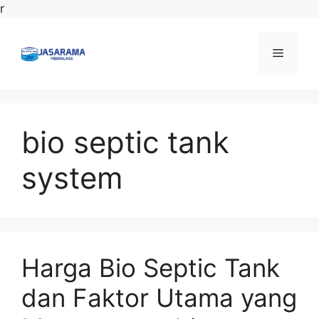
Langsung
r
ke
isi
Menu
bio septic tank
system
Harga Bio Septic Tank
dan Faktor Utama yang