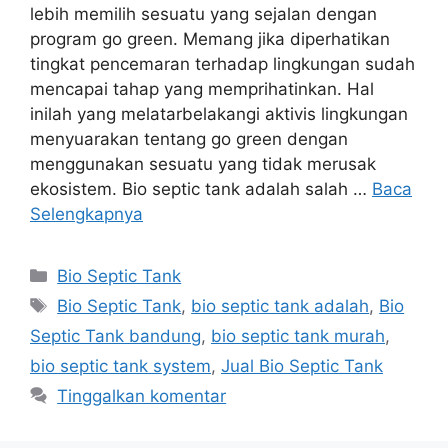
lebih memilih sesuatu yang sejalan dengan
program go green. Memang jika diperhatikan
tingkat pencemaran terhadap lingkungan sudah
mencapai tahap yang memprihatinkan. Hal
inilah yang melatarbelakangi aktivis lingkungan
menyuarakan tentang go green dengan
menggunakan sesuatu yang tidak merusak
ekosistem. Bio septic tank adalah salah …
Baca
Selengkapnya
Kategori
Bio Septic Tank
Tag
Bio Septic Tank
,
bio septic tank adalah
,
Bio
Septic Tank bandung
,
bio septic tank murah
,
bio septic tank system
,
Jual Bio Septic Tank
Tinggalkan komentar