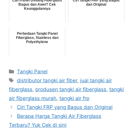
Cari Panel Dinding Fiberglass
Ciri Tangki FRP yang Bagus
Bagus dan Awet? Cek
dan Original
Keunggulannya
Perbedaan Tangki Panel
Fiberglass, Stainless dan
Polyethylene
Kategori
Tangki Panel
Tag
distributor tangki air fiber
,
jual tangki air
fiberglass
,
produsen tangki air fiberglass
,
tangki
air fiberglass murah
,
tangki air frp
Ciri Tangki FRP yang Bagus dan Original
Berapa Harga Tangki Air Fiberglass
Terbaru? Yuk Cek di sini