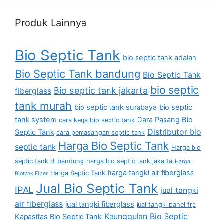
Produk Lainnya
Bio Septic Tank
bio septic tank adalah
Bio Septic Tank bandung
Bio Septic Tank
bio septic
Bio septic tank jakarta
fiberglass
tank murah
bio septic tank surabaya
bio septic
tank system
Cara Pasang Bio
cara kerja bio septic tank
Distributor bio
Septic Tank
cara pemasangan septic tank
Harga Bio Septic Tank
septic tank
Harga bio
septic tank di bandung
harga bio septic tank jakarta
Harga
harga tangki air fiberglass
Harga Septic Tank
Biotank Fiber
Jual Bio Septic Tank
IPAL
jual tangki
air fiberglass
jual tangki fiberglass
jual tangki panel frp
Keunggulan Bio Septic
Kapasitas Bio Septic Tank