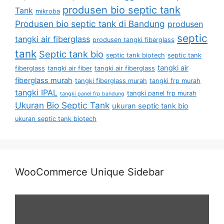
produsen bio septic tank
Tank
mikroba
Produsen bio septic tank di Bandung
produsen
septic
tangki air fiberglass
produsen tangki fiberglass
tank
Septic tank bio
septic tank biotech
septic tank
tangki air
fiberglass
tangki air fiber
tangki air fiberglass
fiberglass murah
tangki fiberglass murah
tangki frp murah
tangki IPAL
tangki panel frp murah
tangki panel frp bandung
Ukuran Bio Septic Tank
ukuran septic tank bio
ukuran septic tank biotech
WooCommerce Unique Sidebar