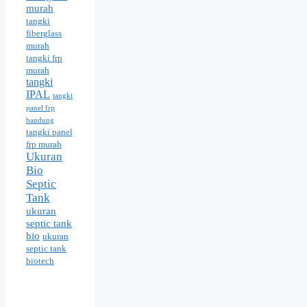
murah
tangki
fiberglass
murah
tangki frp
murah
tangki
IPAL
tangki
panel frp
bandung
tangki panel
frp murah
Ukuran
Bio
Septic
Tank
ukuran
septic tank
bio
ukuran
septic tank
biotech