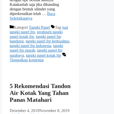
Katakanlah saja jika dibanding
dengan bentuk silinder yang
diperkenalkan telah …
Baca
Selengkapnya
Kategori
Tangki Panel
Tag
jual
tangki panel frp
,
produsen tangki
panel kotak frp
,
tangki panel frp
bandung
,
tangki panel frp berkualitas
,
tangki panel frp indonesia
,
tangki
panel frp murah
,
tangki panel frp
surabaya
,
tangki panel kotak frp
Tinggalkan komentar
5 Rekomendasi Tandon
Air Kotak Yang Tahan
Panas Matahari
Desember 4, 2019
November 8, 2019