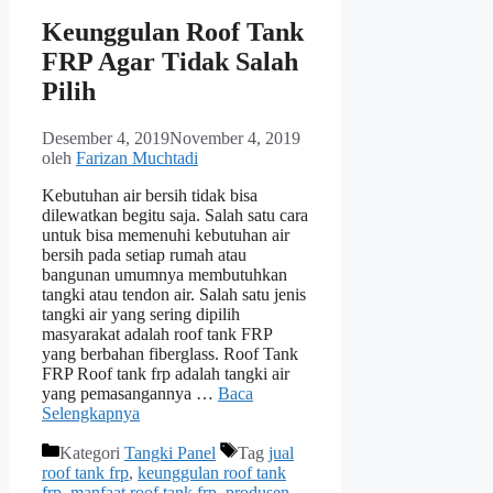
Keunggulan Roof Tank
FRP Agar Tidak Salah
Pilih
Desember 4, 2019
November 4, 2019
oleh
Farizan Muchtadi
Kebutuhan air bersih tidak bisa
dilewatkan begitu saja. Salah satu cara
untuk bisa memenuhi kebutuhan air
bersih pada setiap rumah atau
bangunan umumnya membutuhkan
tangki atau tendon air. Salah satu jenis
tangki air yang sering dipilih
masyarakat adalah roof tank FRP
yang berbahan fiberglass. Roof Tank
FRP Roof tank frp adalah tangki air
yang pemasangannya …
Baca
Selengkapnya
Kategori
Tangki Panel
Tag
jual
roof tank frp
,
keunggulan roof tank
frp
,
manfaat roof tank frp
,
produsen