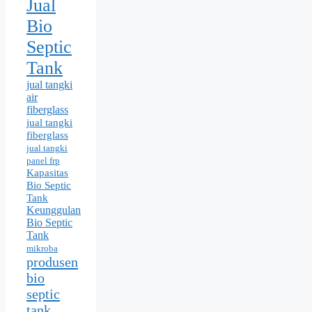
Jual
Bio
Septic
Tank
jual tangki
air
fiberglass
jual tangki
fiberglass
jual tangki
panel frp
Kapasitas
Bio Septic
Tank
Keunggulan
Bio Septic
Tank
mikroba
produsen
bio
septic
tank