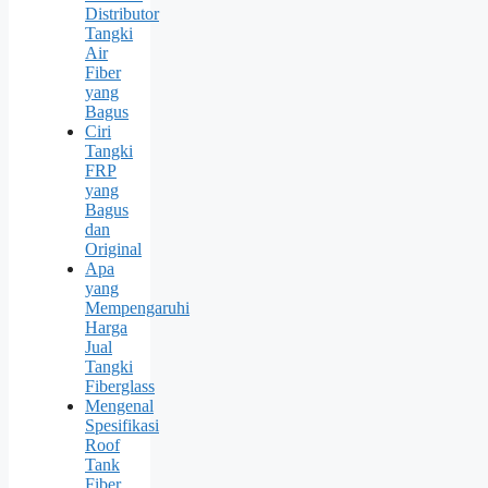
Distributor
Tangki
Air
Fiber
yang
Bagus
Ciri
Tangki
FRP
yang
Bagus
dan
Original
Apa
yang
Mempengaruhi
Harga
Jual
Tangki
Fiberglass
Mengenal
Spesifikasi
Roof
Tank
Fiber