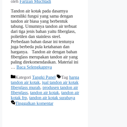
oleh
Farizan Muchtadi
Tandon air kotak pada dasarnya
memiliki fungsi yang sama dengan
tandon air biasa yang berbentuk
tabung. Umumnya tandon air terbuat
dari tiga jenis bahan yaitu fiberglass,
polietilen dan stainless steel.
Perbedaan bahan dasar ini tentunya
juga berbeda pula ketahanan dan
harganya. Tandon air dengan bahan
fiberglass merupakan tandon air yang
paling direkomendasikan. Material ini
…
Baca Selengkapnya
Kategori
Tangki Panel
Tag
harga
tandon air kotak
,
jual tandon air kotak
fiberglass murah
,
produsen tandon air
fiberglass
,
tandon air kotak
,
tandon air
kotak frp
,
tandon air kotak surabaya
Tinggalkan komentar