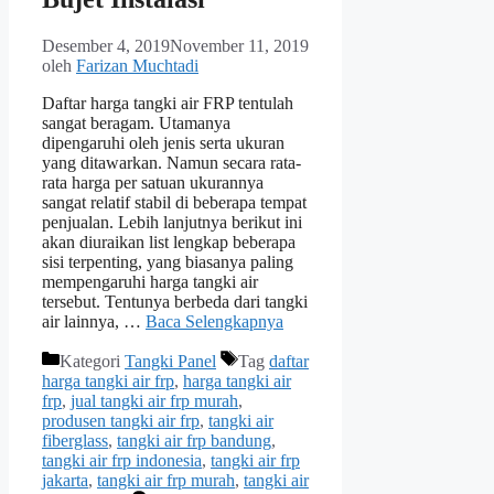
Desember 4, 2019
November 11, 2019
oleh
Farizan Muchtadi
Daftar harga tangki air FRP tentulah
sangat beragam. Utamanya
dipengaruhi oleh jenis serta ukuran
yang ditawarkan. Namun secara rata-
rata harga per satuan ukurannya
sangat relatif stabil di beberapa tempat
penjualan. Lebih lanjutnya berikut ini
akan diuraikan list lengkap beberapa
sisi terpenting, yang biasanya paling
mempengaruhi harga tangki air
tersebut. Tentunya berbeda dari tangki
air lainnya, …
Baca Selengkapnya
Kategori
Tangki Panel
Tag
daftar
harga tangki air frp
,
harga tangki air
frp
,
jual tangki air frp murah
,
produsen tangki air frp
,
tangki air
fiberglass
,
tangki air frp bandung
,
tangki air frp indonesia
,
tangki air frp
jakarta
,
tangki air frp murah
,
tangki air