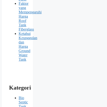
Faktor
yang
Mempengaruhi
Harga
Roof
Tank
Fiberglass
Ketahui
Keunggulan
dan
Harga
Ground
Water
Tank
Kategori
Bio
Septic
Tank