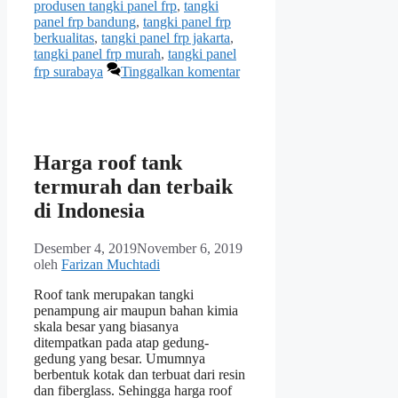
produsen tangki panel frp
,
tangki
panel frp bandung
,
tangki panel frp
berkualitas
,
tangki panel frp jakarta
,
tangki panel frp murah
,
tangki panel
frp surabaya
Tinggalkan komentar
Harga roof tank
termurah dan terbaik
di Indonesia
Desember 4, 2019
November 6, 2019
oleh
Farizan Muchtadi
Roof tank merupakan tangki
penampung air maupun bahan kimia
skala besar yang biasanya
ditempatkan pada atap gedung-
gedung yang besar. Umumnya
berbentuk kotak dan terbuat dari resin
dan fiberglass. Sehingga harga roof