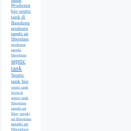
Produsen
bio septic
tank di
Bandung
produsen
tangki air
fiberglass
produsen
tangki
fiberglass
septic
tank
Septic
tank bio
septic tank
biotech
septic tank
fiberglass
tangki air
fiber
tangki
air fiberglass
tangki air
fiberglass