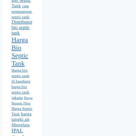
Bio Septic
Tank
cara
pemasangan
septic tank
Distributor
bio septic
tank
Harga
Bio
Septic
Tank
Harga bio
septic tank
di bandung
harga bio
septic tank
jakarta
Harga
Biotank Fiber
Harga Septic
harga
Tank
tangki air
fiberglass
IPAL