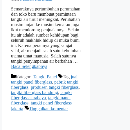
Semaraknya pertumbuhan perumahan
dan toko baru membuat permintaan
tangki air turut meningkat. Perubahan
musim hujan ke musim kemarau juga
ikut mendorong penjualannya. Selain
itu air adalah sumber kehidupan bagi
seluruh makhluk hidup di muka bumi
ini. Karena perannya yang sangat
vital, air menjadi salah satu kebutuhan
utama umat manusia. Salah satunya
tangki penyimpanan air berbahan …
Baca Selengkapnya
Kategori
Tangki Panel
Tag
jual
tangki panel fiberglass
,
pabrik tangki
fiberglass
,
produsen tangki fiberglass
,
tangki fiberglass bandung
,
tangki
fiberglass surabaya
,
tangki panel
fiberglass
,
tangki panel fiberglass
jakarta
Tinggalkan komentar