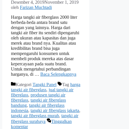
Desember 4, 2019
November 1, 2019
oleh
Farizan Muchtadi
Harga tangki air fiberglass 2000 liter
berbeda-beda antara brand satu
dengan yang lainnya. Harga dari
tangki air fiber itu sendiri dipengaruhi
oleh ukuran atau kapasitas dan juga
merek atau brand nya. Kualitas atau
kredibilitas brand bisa juga
mempengaruhi konsumen untuk
membeli produk mereka atas dasar
kepercayaan pada suatu brand.
Untuk mengetahui perbandingan
harganya, di …
Baca Selengkapnya
Kategori
Tangki Panel
Tag
harga
tangki air fiberglass
,
jual tangki air
fiberglass
,
produsen tangki air
fiberglass
,
tangki air fiberglass
bandung
,
tangki air fiberglass
indonesia
,
tangki air fiberglass jakarta
,
tangki air fiberglass murah
,
tangki air
fiberglass surabaya
Tinggalkan
komentar