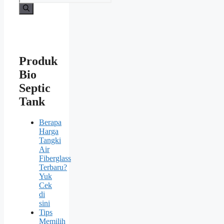
Produk
Bio
Septic
Tank
Berapa
Harga
Tangki
Air
Fiberglass
Terbaru?
Yuk
Cek
di
sini
Tips
Memilih