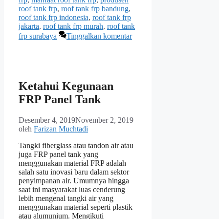
roof tank frp
,
roof tank frp bandung
,
roof tank frp indonesia
,
roof tank frp
jakarta
,
roof tank frp murah
,
roof tank
frp surabaya
Tinggalkan komentar
Ketahui Kegunaan
FRP Panel Tank
Desember 4, 2019
November 2, 2019
oleh
Farizan Muchtadi
Tangki fiberglass atau tandon air atau
juga FRP panel tank yang
menggunakan material FRP adalah
salah satu inovasi baru dalam sektor
penyimpanan air. Umumnya hingga
saat ini masyarakat luas cenderung
lebih mengenal tangki air yang
menggunakan material seperti plastik
atau alumunium. Mengikuti