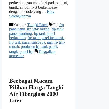
perkembangan teknologi pada saat ini,
tangki air pun ikut berkembang
dengan metode yang …
Baca
Selengkapnya
Kategori
Tangki Panel
Tag
frp
panel tank
,
frp tank murah
,
frp tank
panel bandung
,
frp tank panel
berkualitas
,
frp tank panel indonesia
,
frp tank panel surabaya
,
jual frp tank
murah
,
produsen frp tank panel
,
tangki panel frp
Tinggalkan
komentar
Berbagai Macam
Pilihan Harga Tangki
Air Fiberglass 2000
Liter