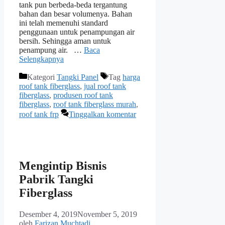
tank pun berbeda-beda tergantung
bahan dan besar volumenya. Bahan
ini telah memenuhi standard
penggunaan untuk penampungan air
bersih. Sehingga aman untuk
penampung air. …
Baca
Selengkapnya
Kategori
Tangki Panel
Tag
harga
roof tank fiberglass
,
jual roof tank
fiberglass
,
produsen roof tank
fiberglass
,
roof tank fiberglass murah
,
roof tank frp
Tinggalkan komentar
Mengintip Bisnis
Pabrik Tangki
Fiberglass
Desember 4, 2019
November 5, 2019
oleh
Farizan Muchtadi