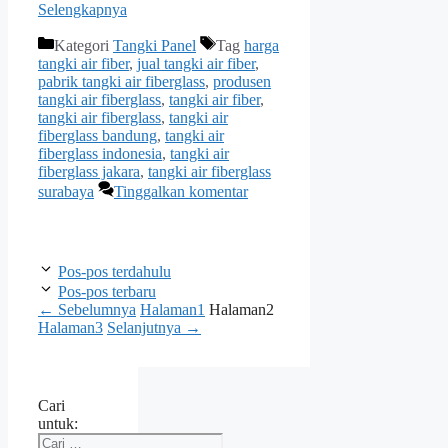
Selengkapnya
Kategori
Tangki Panel
Tag
harga
tangki air fiber
,
jual tangki air fiber
,
pabrik tangki air fiberglass
,
produsen
tangki air fiberglass
,
tangki air fiber
,
tangki air fiberglass
,
tangki air
fiberglass bandung
,
tangki air
fiberglass indonesia
,
tangki air
fiberglass jakara
,
tangki air fiberglass
surabaya
Tinggalkan komentar
Pos-pos terdahulu
Pos-pos terbaru
←
Sebelumnya
Halaman
1
Halaman
2
Halaman
3
Selanjutnya
→
Cari
untuk: