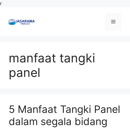
Langsung
r
ke
isi
Menu
manfaat tangki
panel
5 Manfaat Tangki Panel
dalam segala bidang