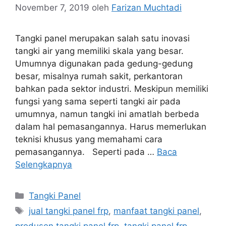
November 7, 2019
oleh
Farizan Muchtadi
Tangki panel merupakan salah satu inovasi
tangki air yang memiliki skala yang besar.
Umumnya digunakan pada gedung-gedung
besar, misalnya rumah sakit, perkantoran
bahkan pada sektor industri. Meskipun memiliki
fungsi yang sama seperti tangki air pada
umumnya, namun tangki ini amatlah berbeda
dalam hal pemasangannya. Harus memerlukan
teknisi khusus yang memahami cara
pemasangannya. Seperti pada …
Baca
Selengkapnya
Kategori
Tangki Panel
Tag
jual tangki panel frp
,
manfaat tangki panel
,
produsen tangki panel frp
,
tangki panel frp