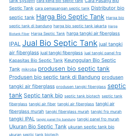
tank system
Cara Pasang Bio
cara kerja bio septic tank
Distributor bio
Septic Tank
cara pemasangan septic tank
Harga Bio Septic Tank
septic tank
Harga bio
septic tank di bandung
harga bio septic tank jakarta
Harga
harga tangki air fiberglass
Harga Septic Tank
Biotank Fiber
Jual Bio Septic Tank
IPAL
jual tangki
air fiberglass
jual tangki fiberglass
jual tangki panel frp
Keunggulan Bio Septic
Kapasitas Bio Septic Tank
produsen bio septic tank
Tank
mikroba
Produsen bio septic tank di Bandung
produsen
septic
tangki air fiberglass
produsen tangki fiberglass
tank
Septic tank bio
septic tank biotech
septic tank
tangki air
fiberglass
tangki air fiber
tangki air fiberglass
fiberglass murah
tangki fiberglass murah
tangki frp murah
tangki IPAL
tangki panel frp murah
tangki panel frp bandung
Ukuran Bio Septic Tank
ukuran septic tank bio
ukuran septic tank biotech