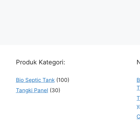
Produk Kategori:
Bio Septic Tank
(100)
B
T
Tangki Panel
(30)
T
y
C