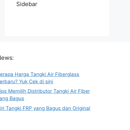
Sidebar
News:
erapa Harga Tangki Air Fiberglass
erbaru? Yuk Cek di sini
ips Memilih Distributor Tangki Air Fiber
ang Bagus
iri Tangki FRP yang Bagus dan Original