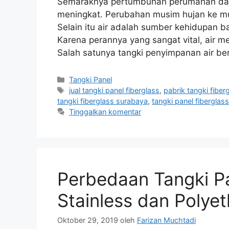
Semaraknya pertumbuhan perumahan dan 
meningkat. Perubahan musim hujan ke mu
Selain itu air adalah sumber kehidupan b
Karena perannya yang sangat vital, air 
Salah satunya tangki penyimpanan air b
Kategori
Tangki Panel
Tag
jual tangki panel fiberglass
,
pabrik tangki fiber
tangki fiberglass surabaya
,
tangki panel fiberglass
Tinggalkan komentar
Perbedaan Tangki Pa
Stainless dan Polye
Oktober 29, 2019
oleh
Farizan Muchtadi