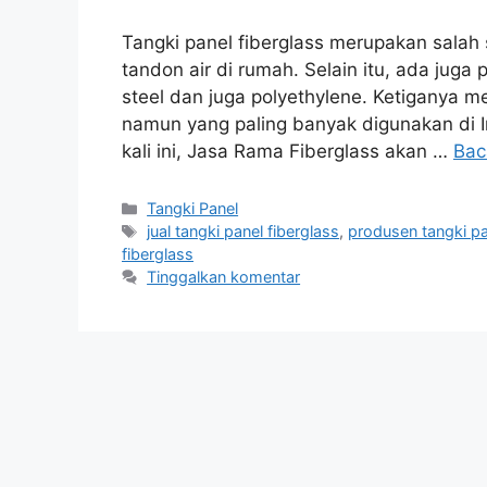
Tangki panel fiberglass merupakan salah 
tandon air di rumah. Selain itu, ada juga p
steel dan juga polyethylene. Ketiganya 
namun yang paling banyak digunakan di In
kali ini, Jasa Rama Fiberglass akan …
Bac
Kategori
Tangki Panel
Tag
jual tangki panel fiberglass
,
produsen tangki pa
fiberglass
Tinggalkan komentar