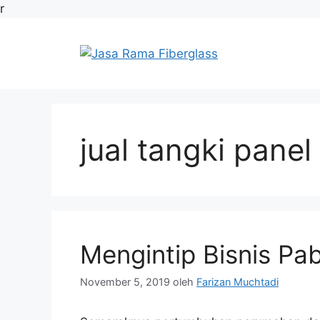
Langsung
r
ke
isi
jual tangki panel
Mengintip Bisnis Pab
November 5, 2019
oleh
Farizan Muchtadi