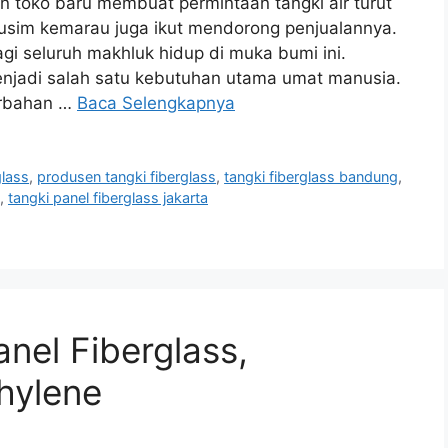
toko baru membuat permintaan tangki air turut
sim kemarau juga ikut mendorong penjualannya.
agi seluruh makhluk hidup di muka bumi ini.
menjadi salah satu kebutuhan utama umat manusia.
erbahan …
Baca Selengkapnya
glass
,
produsen tangki fiberglass
,
tangki fiberglass bandung
,
,
tangki panel fiberglass jakarta
nel Fiberglass,
thylene