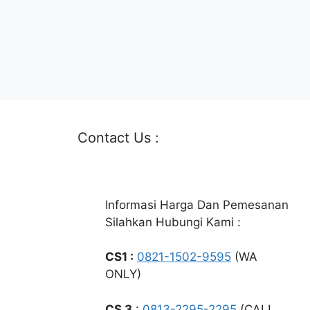
Contact Us :
Informasi Harga Dan Pemesanan
Silahkan Hubungi Kami :
CS1 :
0821-1502-9595
(WA
ONLY)
CS 3
:
0813-2295-2295
(CALL