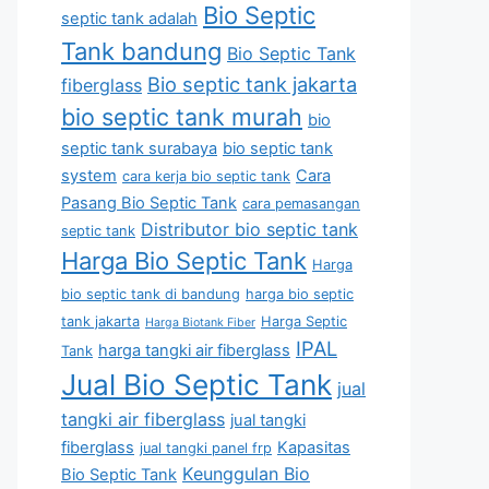
Bio Septic
septic tank adalah
Tank bandung
Bio Septic Tank
Bio septic tank jakarta
fiberglass
bio septic tank murah
bio
septic tank surabaya
bio septic tank
system
Cara
cara kerja bio septic tank
Pasang Bio Septic Tank
cara pemasangan
Distributor bio septic tank
septic tank
Harga Bio Septic Tank
Harga
bio septic tank di bandung
harga bio septic
tank jakarta
Harga Septic
Harga Biotank Fiber
IPAL
harga tangki air fiberglass
Tank
Jual Bio Septic Tank
jual
tangki air fiberglass
jual tangki
fiberglass
Kapasitas
jual tangki panel frp
Keunggulan Bio
Bio Septic Tank