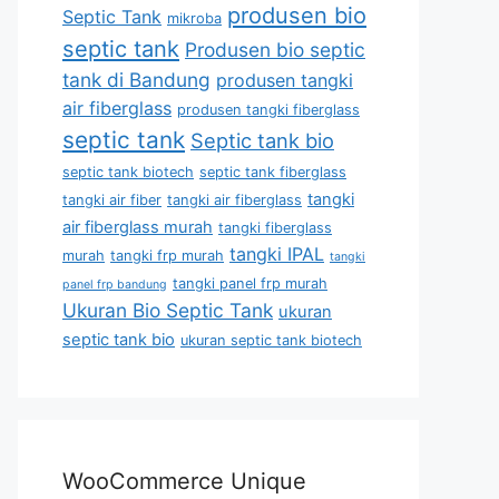
produsen bio
Septic Tank
mikroba
septic tank
Produsen bio septic
tank di Bandung
produsen tangki
air fiberglass
produsen tangki fiberglass
septic tank
Septic tank bio
septic tank biotech
septic tank fiberglass
tangki
tangki air fiber
tangki air fiberglass
air fiberglass murah
tangki fiberglass
tangki IPAL
murah
tangki frp murah
tangki
tangki panel frp murah
panel frp bandung
Ukuran Bio Septic Tank
ukuran
septic tank bio
ukuran septic tank biotech
WooCommerce Unique