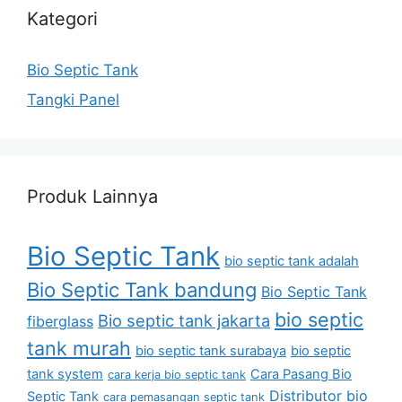
Kategori
Bio Septic Tank
Tangki Panel
Produk Lainnya
Bio Septic Tank
bio septic tank adalah
Bio Septic Tank bandung
Bio Septic Tank
bio septic
Bio septic tank jakarta
fiberglass
tank murah
bio septic tank surabaya
bio septic
tank system
Cara Pasang Bio
cara kerja bio septic tank
Distributor bio
Septic Tank
cara pemasangan septic tank