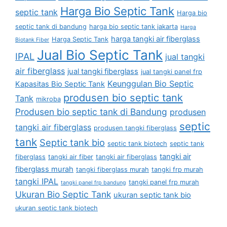
Harga Bio Septic Tank
septic tank
Harga bio
septic tank di bandung
harga bio septic tank jakarta
Harga
harga tangki air fiberglass
Harga Septic Tank
Biotank Fiber
Jual Bio Septic Tank
IPAL
jual tangki
air fiberglass
jual tangki fiberglass
jual tangki panel frp
Keunggulan Bio Septic
Kapasitas Bio Septic Tank
produsen bio septic tank
Tank
mikroba
Produsen bio septic tank di Bandung
produsen
septic
tangki air fiberglass
produsen tangki fiberglass
tank
Septic tank bio
septic tank biotech
septic tank
tangki air
fiberglass
tangki air fiber
tangki air fiberglass
fiberglass murah
tangki fiberglass murah
tangki frp murah
tangki IPAL
tangki panel frp murah
tangki panel frp bandung
Ukuran Bio Septic Tank
ukuran septic tank bio
ukuran septic tank biotech