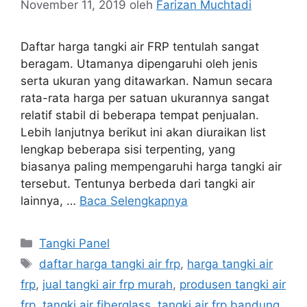
November 11, 2019
oleh
Farizan Muchtadi
Daftar harga tangki air FRP tentulah sangat
beragam. Utamanya dipengaruhi oleh jenis
serta ukuran yang ditawarkan. Namun secara
rata-rata harga per satuan ukurannya sangat
relatif stabil di beberapa tempat penjualan.
Lebih lanjutnya berikut ini akan diuraikan list
lengkap beberapa sisi terpenting, yang
biasanya paling mempengaruhi harga tangki air
tersebut. Tentunya berbeda dari tangki air
lainnya, …
Baca Selengkapnya
Kategori
Tangki Panel
Tag
daftar harga tangki air frp
,
harga tangki air
frp
,
jual tangki air frp murah
,
produsen tangki air
frp
,
tangki air fiberglass
,
tangki air frp bandung
,