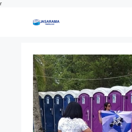
Langsung
r
ke
isi