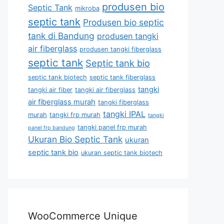
produsen bio
Septic Tank
mikroba
septic tank
Produsen bio septic
tank di Bandung
produsen tangki
air fiberglass
produsen tangki fiberglass
septic tank
Septic tank bio
septic tank biotech
septic tank fiberglass
tangki
tangki air fiber
tangki air fiberglass
air fiberglass murah
tangki fiberglass
tangki IPAL
murah
tangki frp murah
tangki
tangki panel frp murah
panel frp bandung
Ukuran Bio Septic Tank
ukuran
septic tank bio
ukuran septic tank biotech
WooCommerce Unique