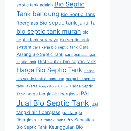
Bio Septic
septic tank adalah
Tank bandung
Bio Septic Tank
Bio septic tank jakarta
fiberglass
bio septic tank murah
bio
septic tank surabaya
bio septic tank
system
Cara
cara kerja bio septic tank
Pasang Bio Septic Tank
cara pemasangan
Distributor bio septic tank
septic tank
Harga Bio Septic Tank
Harga
bio septic tank di bandung
harga bio septic
tank jakarta
Harga Septic
Harga Biotank Fiber
IPAL
harga tangki air fiberglass
Tank
Jual Bio Septic Tank
jual
tangki air fiberglass
jual tangki
fiberglass
Kapasitas
jual tangki panel frp
Keunggulan Bio
Bio Septic Tank