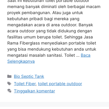
Saat ini kebutuhan toilet portable outdoor
memang banyak diminati oleh berbagai macam
proyek pembangunan. Atau juga untuk
kebutuhan pribadi bagi mereka yang
mengadakan acara di area outdoor. Banyak
acara outdoor yang tidak didukung dengan
fasilitas umum berupa toilet. Sehingga Jasa
Rama Fiberglass menyediakan portable toilet
yang bisa mendukung kebutuhan anda untuk
mengatasi masalah sanitasi. Toilet …
Baca
Selengkapnya
Kategori
Bio Septic Tank
Tag
Toilet Fiber
,
toilet portable outdoor
Tinggalkan komentar