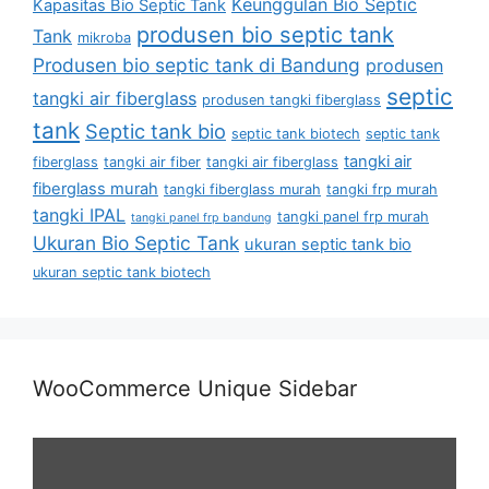
Keunggulan Bio Septic
Kapasitas Bio Septic Tank
produsen bio septic tank
Tank
mikroba
Produsen bio septic tank di Bandung
produsen
septic
tangki air fiberglass
produsen tangki fiberglass
tank
Septic tank bio
septic tank biotech
septic tank
tangki air
fiberglass
tangki air fiber
tangki air fiberglass
fiberglass murah
tangki fiberglass murah
tangki frp murah
tangki IPAL
tangki panel frp murah
tangki panel frp bandung
Ukuran Bio Septic Tank
ukuran septic tank bio
ukuran septic tank biotech
WooCommerce Unique Sidebar