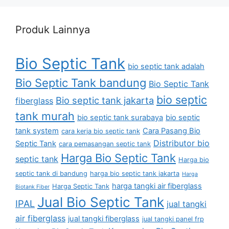
Produk Lainnya
Bio Septic Tank
bio septic tank adalah
Bio Septic Tank bandung
Bio Septic Tank
bio septic
Bio septic tank jakarta
fiberglass
tank murah
bio septic tank surabaya
bio septic
tank system
Cara Pasang Bio
cara kerja bio septic tank
Distributor bio
Septic Tank
cara pemasangan septic tank
Harga Bio Septic Tank
septic tank
Harga bio
septic tank di bandung
harga bio septic tank jakarta
Harga
harga tangki air fiberglass
Harga Septic Tank
Biotank Fiber
Jual Bio Septic Tank
IPAL
jual tangki
air fiberglass
jual tangki fiberglass
jual tangki panel frp