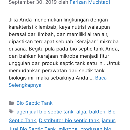
September 30, 2019
oleh
Farizan Muchtadi
Jika Anda menemukan lingkungan dengan
karakteristik lembab, kaya nutrisi walaupun
berasal dari limbah, dan memiliki aliran air,
dipastikan terdapat sebuah “Kerajaan” mikroba
di sana. Begitu pula pada bio septic tank Anda,
dan bahkan kerajaan mikroba menjadi fitur
unggulan dari produk septic tank satu ini. Untuk
memudahkan perawatan dari septik tank
biologis ini, maka sebaiknya Anda …
Baca
Selengkapnya
Kategori
Bio Septic Tank
Tag
agen jual bio septic tank
,
alga
,
bakteri
,
Bio
Septic Tank
,
Distributor bio septic tank
,
jamur
,
Jual Bio Septic Tank
,
mikroba
,
produsen bio