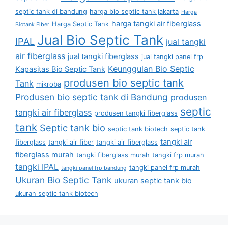
septic tank di bandung
harga bio septic tank jakarta
Harga
harga tangki air fiberglass
Harga Septic Tank
Biotank Fiber
Jual Bio Septic Tank
IPAL
jual tangki
air fiberglass
jual tangki fiberglass
jual tangki panel frp
Keunggulan Bio Septic
Kapasitas Bio Septic Tank
produsen bio septic tank
Tank
mikroba
Produsen bio septic tank di Bandung
produsen
septic
tangki air fiberglass
produsen tangki fiberglass
tank
Septic tank bio
septic tank biotech
septic tank
tangki air
fiberglass
tangki air fiber
tangki air fiberglass
fiberglass murah
tangki fiberglass murah
tangki frp murah
tangki IPAL
tangki panel frp murah
tangki panel frp bandung
Ukuran Bio Septic Tank
ukuran septic tank bio
ukuran septic tank biotech