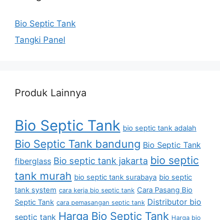
Bio Septic Tank
Tangki Panel
Produk Lainnya
Bio Septic Tank
bio septic tank adalah
Bio Septic Tank bandung
Bio Septic Tank
bio septic
Bio septic tank jakarta
fiberglass
tank murah
bio septic tank surabaya
bio septic
tank system
Cara Pasang Bio
cara kerja bio septic tank
Distributor bio
Septic Tank
cara pemasangan septic tank
Harga Bio Septic Tank
septic tank
Harga bio