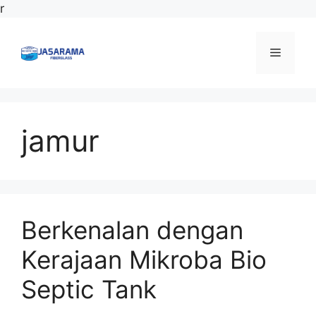
Langsung
r
ke
isi
Menu
jamur
Berkenalan dengan
Kerajaan Mikroba Bio
Septic Tank