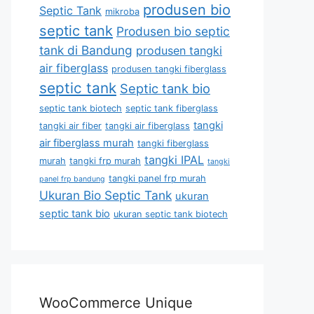
produsen bio
Septic Tank
mikroba
septic tank
Produsen bio septic
tank di Bandung
produsen tangki
air fiberglass
produsen tangki fiberglass
septic tank
Septic tank bio
septic tank biotech
septic tank fiberglass
tangki
tangki air fiber
tangki air fiberglass
air fiberglass murah
tangki fiberglass
tangki IPAL
murah
tangki frp murah
tangki
tangki panel frp murah
panel frp bandung
Ukuran Bio Septic Tank
ukuran
septic tank bio
ukuran septic tank biotech
WooCommerce Unique