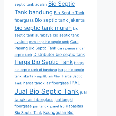
Bio Septic
septic tank adalah
Tank bandung
Bio Septic Tank
Bio septic tank jakarta
fiberglass
bio septic tank murah
bio
septic tank surabaya
bio septic tank
system
Cara
cara kerja bio septic tank
Pasang Bio Septic Tank
cara pemasangan
Distributor bio septic tank
septic tank
Harga Bio Septic Tank
Harga
bio septic tank di bandung
harga bio septic
tank jakarta
Harga Septic
Harga Biotank Fiber
IPAL
harga tangki air fiberglass
Tank
Jual Bio Septic Tank
jual
tangki air fiberglass
jual tangki
fiberglass
Kapasitas
jual tangki panel frp
Keunggulan Bio
Bio Septic Tank