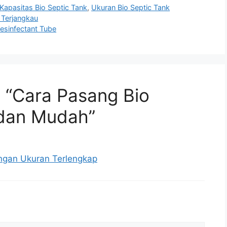
Kapasitas Bio Septic Tank
,
Ukuran Bio Septic Tank
 Terjangkau
Desinfectant Tube
 “Cara Pasang Bio
 dan Mudah”
engan Ukuran Terlengkap