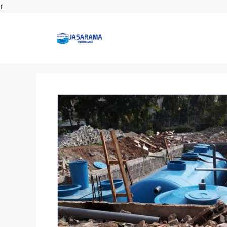
Langsung
r
ke
isi