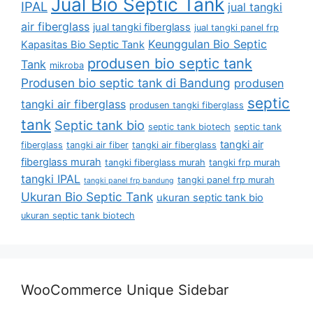
Jual Bio Septic Tank
IPAL
jual tangki
air fiberglass
jual tangki fiberglass
jual tangki panel frp
Keunggulan Bio Septic
Kapasitas Bio Septic Tank
produsen bio septic tank
Tank
mikroba
Produsen bio septic tank di Bandung
produsen
septic
tangki air fiberglass
produsen tangki fiberglass
tank
Septic tank bio
septic tank biotech
septic tank
tangki air
fiberglass
tangki air fiber
tangki air fiberglass
fiberglass murah
tangki fiberglass murah
tangki frp murah
tangki IPAL
tangki panel frp murah
tangki panel frp bandung
Ukuran Bio Septic Tank
ukuran septic tank bio
ukuran septic tank biotech
WooCommerce Unique Sidebar