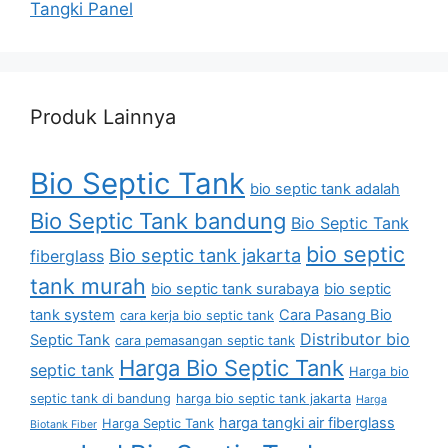
Tangki Panel
Produk Lainnya
Bio Septic Tank
bio septic tank adalah
Bio Septic Tank bandung
Bio Septic Tank
bio septic
Bio septic tank jakarta
fiberglass
tank murah
bio septic tank surabaya
bio septic
tank system
Cara Pasang Bio
cara kerja bio septic tank
Distributor bio
Septic Tank
cara pemasangan septic tank
Harga Bio Septic Tank
septic tank
Harga bio
septic tank di bandung
harga bio septic tank jakarta
Harga
harga tangki air fiberglass
Harga Septic Tank
Biotank Fiber