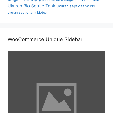
Ukuran Bio Septic Tank
ukuran septic tank bio
ukuran septic tank biotech
WooCommerce Unique Sidebar