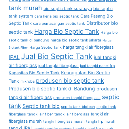
tank murah
bio septic tank surabaya
bio septic
tank system
Cara Pasang Bio
cara kerja bio septic tank
Distributor bio
Septic Tank
cara pemasangan septic tank
Harga Bio Septic Tank
septic tank
Harga bio
septic tank di bandung
harga bio septic tank jakarta
Harga
harga tangki air fiberglass
Harga Septic Tank
Biotank Fiber
Jual Bio Septic Tank
IPAL
jual tangki
air fiberglass
jual tangki fiberglass
jual tangki panel frp
Keunggulan Bio Septic
Kapasitas Bio Septic Tank
produsen bio septic tank
Tank
mikroba
Produsen bio septic tank di Bandung
produsen
septic
tangki air fiberglass
produsen tangki fiberglass
tank
Septic tank bio
septic tank biotech
septic tank
tangki air
fiberglass
tangki air fiber
tangki air fiberglass
fiberglass murah
tangki fiberglass murah
tangki frp murah
tangki IPAL
tangki panel frp murah
tangki panel frp bandung