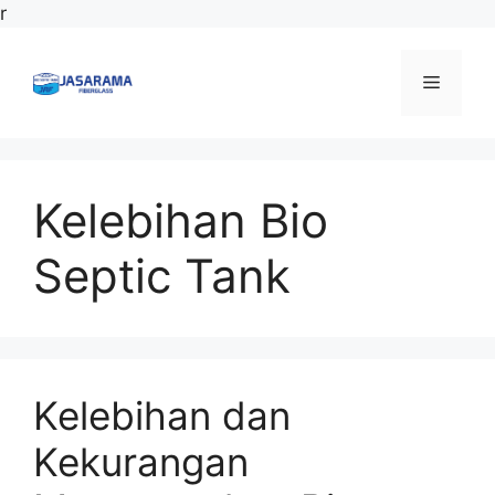
Langsung
r
ke
isi
Menu
Kelebihan Bio
Septic Tank
Kelebihan dan
Kekurangan