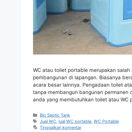
WC atau toilet portable merupakan salah 
pembangunan di lapangan. Biasanya bera
acara besar lainnya. Pengadaan toilet a
tanpa membangun bangunan permanen da
anda yang membutuhkan toilet atau WC p
Kategori
Bio Septic Tank
Tag
Jual WC
,
jual WC portable
,
WC Portable
Tinggalkan komentar