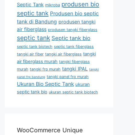
produsen bio
Septic Tank
mikroba
septic tank
Produsen bio septic
tank di Bandung
produsen tangki
air fiberglass
produsen tangki fiberglass
septic tank
Septic tank bio
septic tank biotech
septic tank fiberglass
tangki
tangki air fiber
tangki air fiberglass
air fiberglass murah
tangki fiberglass
tangki IPAL
murah
tangki frp murah
tangki
tangki panel frp murah
panel frp bandung
Ukuran Bio Septic Tank
ukuran
septic tank bio
ukuran septic tank biotech
WooCommerce Unique