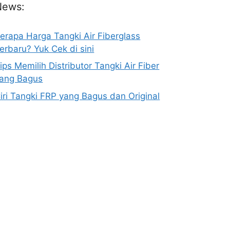
News:
erapa Harga Tangki Air Fiberglass
erbaru? Yuk Cek di sini
ips Memilih Distributor Tangki Air Fiber
ang Bagus
iri Tangki FRP yang Bagus dan Original