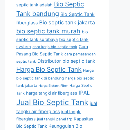
Bio Septic
septic tank adalah
Tank bandung
Bio Septic Tank
Bio septic tank jakarta
fiberglass
bio septic tank murah
bio
septic tank surabaya
bio septic tank
system
Cara
cara kerja bio septic tank
Pasang Bio Septic Tank
cara pemasangan
Distributor bio septic tank
septic tank
Harga Bio Septic Tank
Harga
bio septic tank di bandung
harga bio septic
tank jakarta
Harga Septic
Harga Biotank Fiber
IPAL
harga tangki air fiberglass
Tank
Jual Bio Septic Tank
jual
tangki air fiberglass
jual tangki
fiberglass
Kapasitas
jual tangki panel frp
Keunggulan Bio
Bio Septic Tank