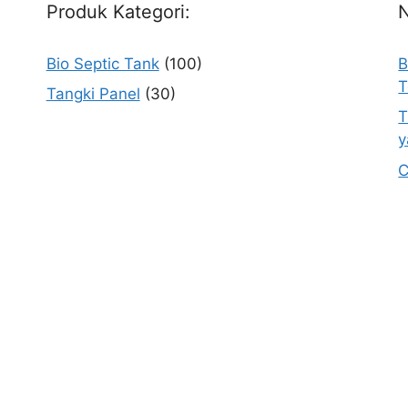
Produk Kategori:
Bio Septic Tank
(100)
B
T
Tangki Panel
(30)
T
y
C