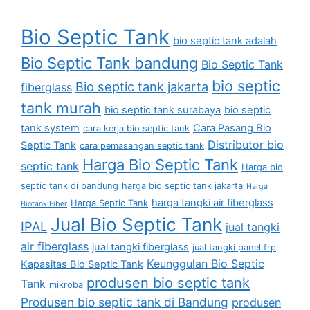
Bio Septic Tank
bio septic tank adalah
Bio Septic Tank bandung
Bio Septic Tank
bio septic
Bio septic tank jakarta
fiberglass
tank murah
bio septic tank surabaya
bio septic
tank system
Cara Pasang Bio
cara kerja bio septic tank
Distributor bio
Septic Tank
cara pemasangan septic tank
Harga Bio Septic Tank
septic tank
Harga bio
septic tank di bandung
harga bio septic tank jakarta
Harga
harga tangki air fiberglass
Harga Septic Tank
Biotank Fiber
Jual Bio Septic Tank
IPAL
jual tangki
air fiberglass
jual tangki fiberglass
jual tangki panel frp
Keunggulan Bio Septic
Kapasitas Bio Septic Tank
produsen bio septic tank
Tank
mikroba
Produsen bio septic tank di Bandung
produsen