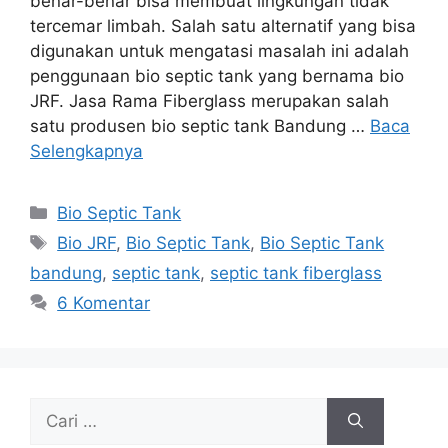
benar-benar bisa membuat lingkungan tidak
tercemar limbah. Salah satu alternatif yang bisa
digunakan untuk mengatasi masalah ini adalah
penggunaan bio septic tank yang bernama bio
JRF. Jasa Rama Fiberglass merupakan salah
satu produsen bio septic tank Bandung …
Baca
Selengkapnya
Kategori
Bio Septic Tank
Tag
Bio JRF
,
Bio Septic Tank
,
Bio Septic Tank
bandung
,
septic tank
,
septic tank fiberglass
6 Komentar
Cari
untuk: