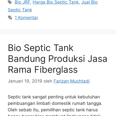
Tag
Bio JRF
,
Harga Bio Septic Tank
,
Jual Bio
Septic Tank
1 Komentar
Bio Septic Tank
Bandung Produksi Jasa
Rama Fiberglass
Januari 19, 2019
oleh
Farizan Muchtadi
Septic tank sangat penting untuk kebutuhan
pembuangan limbah domestik rumah tangga.
Oleh sebab itu, pemilihan septic tank harus