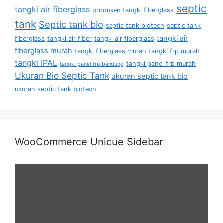
septic
tangki air fiberglass
produsen tangki fiberglass
tank
Septic tank bio
septic tank biotech
septic tank
tangki air
fiberglass
tangki air fiber
tangki air fiberglass
fiberglass murah
tangki fiberglass murah
tangki frp murah
tangki IPAL
tangki panel frp murah
tangki panel frp bandung
Ukuran Bio Septic Tank
ukuran septic tank bio
ukuran septic tank biotech
WooCommerce Unique Sidebar